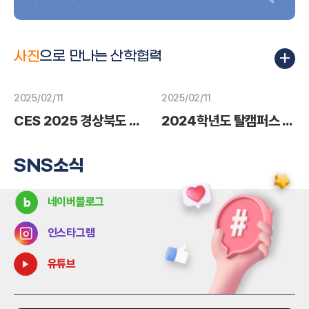
가족회사DB
마감
접수기간
2024-04-29 ~ 2024-05-15
금성문집
건설업, 도소매업 ,금속구조물
금속구조물, 도장, 미장 실내건축공
3차년도 산학공동기술개발과제 수요조사(3차)
마감
+
사업
사
진
으로 만나는 산학협력
접수기간
2024-04-29 ~ 2024-05-08
3차년도 산학공동기술개발과제 수요조사(2차)
가족회사DB
마감
접수기간
2024-04-22 ~ 2024-04-26
2025/02/11
2025/02/11
(주)한라캐스트
교수기술력DB
제조업
자동차 전장 부품
CES 2025 경상북도 공동관 서포터즈 최종성과공유회
2024학년도 탈캠퍼스 네트워킹 데이
3차년도 산학공동기술개발과제 수요조사(1차)
마감
박소현
접수기간
2024-04-03 ~ 2024-04-10
컴퓨터공학과
SNS소식
김진석
컴퓨터공학과
교수기술력DB 더보기
네이버블로그
고승희
디자인미술학과
인스타그램
김유석
온라인사업 신청하기
에너지·전기공학과
유튜브
류준형
에너지·전기공학과
공용장비 DB