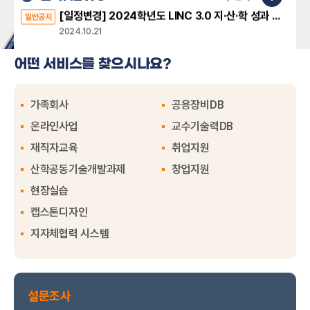
박우택
[일정변경] 2024학년도 LINC 3.0 지·산·학 성과 공모전 참가자 모집
일반공지
캡스톤디자인 소개
캡스톤디자인 신청
호텔관광경영학전공
2024.10.21
박종운
계획서 관리
보고서 관리
Together project(교수·학생·기업) CES 2025 대학생 서포터즈 최종 합격자 안내
일반공지
어떤 서비스를 찾으시나요?
에너지·전기공학과
2024.10.08
Together project(교수·학생·기업) CES 2025 대학생 서포터즈 서류 합격자 공고 및 면접 안내
일반공지
2024.10.07
가족회사
공용장비DB
창업지원
현장실습
2024학년도 LINC 3.0 지·산·학 성과 공모전 참가자 모집
온라인사업
교수기술력DB
일반공지
(주)더케이이앤씨
2024.09.24
현장자재발주 직원 모집
학력무관
재직자교육
취업지원
26.09.05마감
2024학년도 2학기 산학연연계 교육과정(캡스톤디자인/탈캠퍼스/비교과 프로그램) 설문조사 안내
일반공지
산학공동기술개발과제
창업지원
마이페이지
2024.11.29
화승토건(주)
현장실습
전문건설업(습식공사) 사무직 직원모집
마이페이지
구직정보 입력
취업매칭서비스
학력무관
26.09.05마감
캡스톤디자인
(주)유인
지자체협력 시스템
[본사-화성공장] MCT설비 조작원 신입 및 경력사원 모집
취업 정보
고등학교졸업이상
26.09.05마감
(주)에이투
전시회사(실내건축) 공무업무 보실 분 모집합니다.(서울사무실)
설문조사
대학졸업(2,3년)이상
26.09.05마감