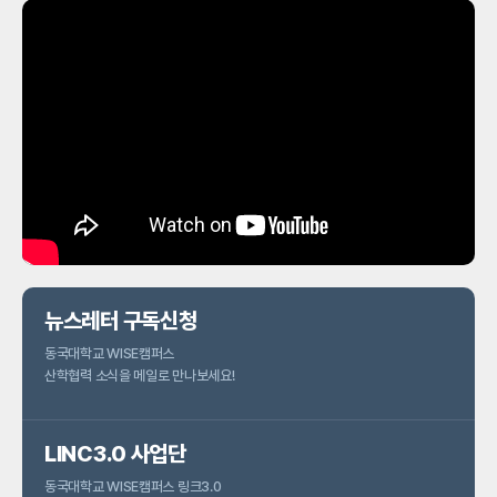
김태우
바이오제약공학과
재직자 교육
소재선
바이오제약공학과
박성범
글로컬혁신공학부
박우택
호텔관광경영학전공
박종운
에너지·전기공학과
뉴스레터 구독신청
동국대학교 WISE캠퍼스
산학협력 소식을 메일로 만나보세요!
LINC3.0 사업단
동국대학교 WISE캠퍼스 링크3.0