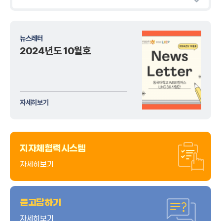
CES 2025 경상북도 공동관 서포터즈 최종성과공유회
05
아이엔지글로벌(주)
부림소방이앤씨㈜
행사일시
2025. 02. 05(수)
25.02
제조업
스마트팩토리 제조업
CES 2025 경상북도 공동관 프로그램
04
행사일시
2025. 01. 04(토)
뉴스레터
25.01
가족회사 더보기
가족회사DB
2024학년도 탈캠퍼스 네트워킹 데이
30
2024년도 10월호
청아
행사일시
2024. 12. 30(월)
24.12
도매 및 소매업/미술 갤러리
기념품 제작 및 판매
2024년도 LINC 3.0 사업 동계 포럼
22
경력/학적 관리
행사일시
2025. 01. 22(수)
25.01
교수기술력DB
김유석
자세히보기
창의융합공학부
unison@dongguk.ac.kr
연구논문 관리
교수기술력DB
류준형
지자체협력시스템
특허정보 관리
창의융합공학부
jhryu@dongguk.ac.kr
자세히보기
교수기술력DB
박성범
+
산학공동기술개발과제
묻고답하기
자동차소재부품전공
parksungbum@dongguk.ac.kr
자세히보기
3차년도 산학공동기술개발과제 본공고