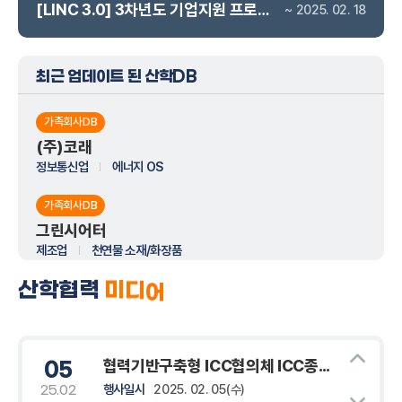
[LINC 3.0] 3차년도 기업지원 프로그램 참여 만족도 조사
~ 2025. 02. 18
리쿠르트퍼스트코리아
[글로벌 코스메틱 브랜드] QA Manager / 품질보증 매니저
석사졸업이상
33.01.01마감
최근 업데이트 된 산학DB
(주)더케이이앤씨
현장자재발주 직원 모집
학력무관
가족회사DB
26.09.05마감
(주)코래
화승토건(주)
정보통신업
에너지 OS
전문건설업(습식공사) 사무직 직원모집
학력무관
스마트한 산학DB
26.09.05마감
가족회사DB
(주)유인
그린시어터
카드뉴스
카드뉴스
[본사-화성공장] MCT설비 조작원 신입 및 경력사원 모집
제조업
천연물 소재/화장품
인기검색어
동국대학교 WISE 캠
동국대학교 WISE 캠
고등학교졸업이상
26.09.05마감
퍼스 LINC 3.0 사업
퍼스 LINC 3.0 사업
산학협력
3D프린터
동국대학교
2024학년도 탈캠퍼스 네트워킹 데이
30
산학협력
미
디
어
(주)에이투
가족회사DB
단 3차년도 산학연 연
단 3차년도 기업 지원
전시회사(실내건축) 공무업무 보실 분 모집합니다.(서울사무실)
행사일시
2024. 12. 30(월)
24.12
주식회사 엠제이비전테크 영천지점
계 교육 프로그램
프로그램
2024년도 LINC 3.0 사업 동계 포럼
22
대학졸업(2,3년)이상
26.09.05마감
제조업/탄소섬유복합소재성형
탄소섬유복합재료를 이용한 카본파
2
/ 96
가족회사
행사일시
2025. 01. 22(수)
25.01
이버(강화플라스틱) 제조
협력기반구축형 ICC협의체 ICC종합성과공유회
05
행사일시
2025. 02. 05(수)
25.02
가족회사DB
건설업