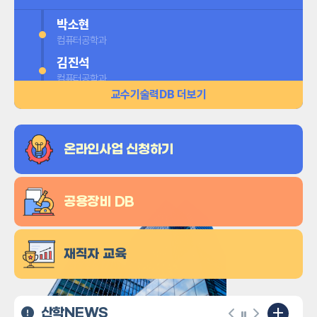
3차년도 산학공동기술개발과제 수요조사(1차)
마감
박소현
접수기간
2024-04-03 ~ 2024-04-10
컴퓨터공학과
김진석
컴퓨터공학과
교수기술력DB 더보기
고승희
디자인미술학과
김유석
온라인사업 신청하기
에너지·전기공학과
류준형
에너지·전기공학과
공용장비 DB
김태우
바이오제약공학과
재직자 교육
소재선
2024학년도 LINC 3.0 지·산·학 성과 공모전 참가자 모집
일반공지
바이오제약공학과
2024.09.24
박성범
2024학년도 2학기 산학연연계 교육과정(캡스톤디자인/탈캠퍼스/비교과 프로그램) 설문조사 안내
일반공지
+
글로컬혁신공학부
산학NEWS
캡스톤디자인
2024.11.29